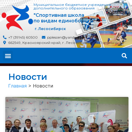
Муниципальное бюджетное учреждение
дополнительного образования
"Спортивная школа
по видам единоборств"
г. Лесосибирск
+7 (39145) 60500
pplescen@yandex.ru
662549, Красноярский край, г. Лесосибирск, ул. Горького, 30
Новости
Главная
>
Новости