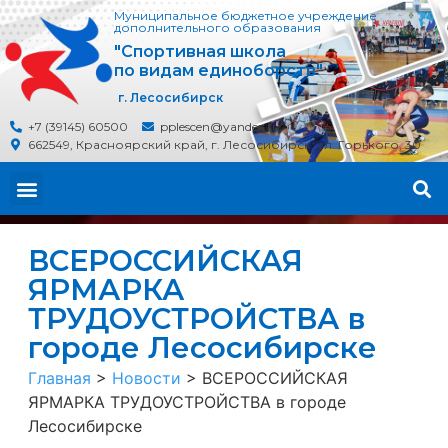
Муниципальное бюджетное учреждение
дополнительного образования
"Спортивная школа
по видам единоборств"
г. Лесосибирск
+7 (39145) 60500
pplescen@yandex.ru
662549, Красноярский край, г. Лесосибирск, ул. Горького, 30
ВСЕРОССИЙСКАЯ
ЯРМАРКА
ТРУДОУСТРОЙСТВА в
городе Лесосибирске
Главная
>
Новости
>
ВСЕРОССИЙСКАЯ
ЯРМАРКА ТРУДОУСТРОЙСТВА в городе
Лесосибирске