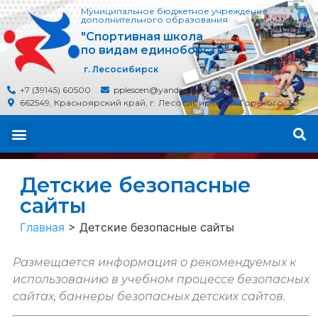
Муниципальное бюджетное учреждение
дополнительного образования
"Спортивная школа
по видам единоборств"
г. Лесосибирск
+7 (39145) 60500
pplescen@yandex.ru
662549, Красноярский край, г. Лесосибирск, ул. Горького, 30
Детские безопасные
сайты
Главная
>
Детские безопасные сайты
Размещается информация о рекомендуемых к
использованию в учебном процессе безопасных
сайтах, баннеры безопасных детских сайтов.