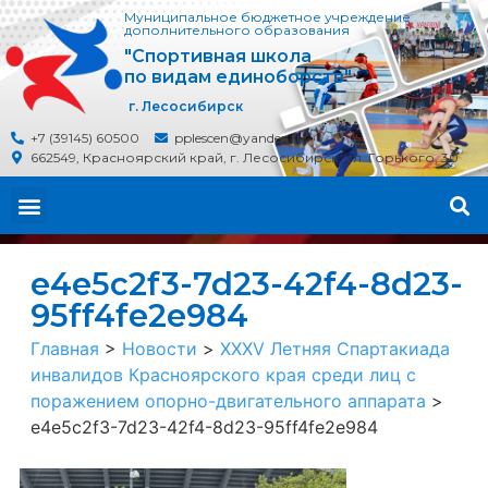
Муниципальное бюджетное учреждение
дополнительного образования
"Спортивная школа
по видам единоборств"
г. Лесосибирск
+7 (39145) 60500
pplescen@yandex.ru
662549, Красноярский край, г. Лесосибирск, ул. Горького, 30
e4e5c2f3-7d23-42f4-8d23-
95ff4fe2e984
Главная
>
Новости
>
XXXV Летняя Спартакиада
инвалидов Красноярского края среди лиц с
поражением опорно-двигательного аппарата
>
e4e5c2f3-7d23-42f4-8d23-95ff4fe2e984