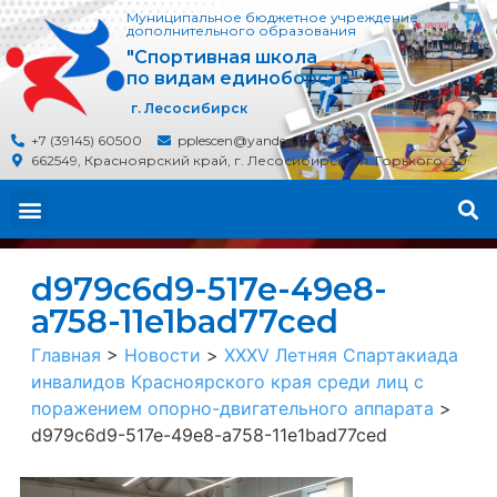
Муниципальное бюджетное учреждение
дополнительного образования
"Спортивная школа
по видам единоборств"
г. Лесосибирск
+7 (39145) 60500
pplescen@yandex.ru
662549, Красноярский край, г. Лесосибирск, ул. Горького, 30
d979c6d9-517e-49e8-
a758-11e1bad77ced
Главная
>
Новости
>
XXXV Летняя Спартакиада
инвалидов Красноярского края среди лиц с
поражением опорно-двигательного аппарата
>
d979c6d9-517e-49e8-a758-11e1bad77ced