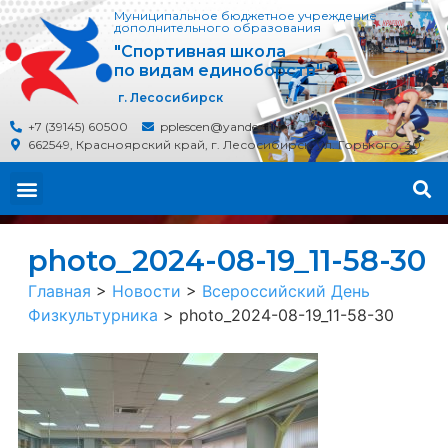
Муниципальное бюджетное учреждение
дополнительного образования
"Спортивная школа
по видам единоборств"
г. Лесосибирск
+7 (39145) 60500
pplescen@yandex.ru
662549, Красноярский край, г. Лесосибирск, ул. Горького, 30
photo_2024-08-19_11-58-30
Главная
>
Новости
>
Всероссийский День
Физкультурника
>
photo_2024-08-19_11-58-30