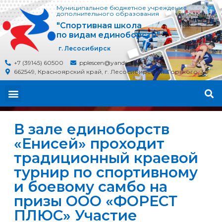
Муниципальное бюджетное учреждение
дополнительного образования
"Спортивная школа
по видам единоборств"
г. Лесосибирск
+7 (39145) 60500
pplescen@yandex.ru
662549, Красноярский край, г. Лесосибирск, ул. Горького, 30
В зале единоборств
«Енисей» проходит
традиционный краевой
турнир по спортивному
и боевому самбо на
призы ООО «ФОРЕСТ
ПЛЮС» Участие