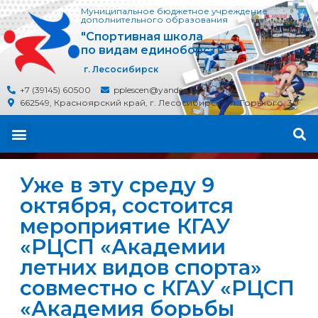
Муниципальное бюджетное учреждение
дополнительного образования
"Спортивная школа
по видам единоборств"
г. Лесосибирск
+7 (39145) 60500
pplescen@yandex.ru
662549, Красноярский край, г. Лесосибирск, ул. Горького, 30
Уже в эту среду 9
октября, состоится
мероприятие КГАУ
«РЦСП «Академии
летних видов спорта»
совместно с КГАУ «РЦСП
«Академия борьбы