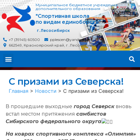
Муниципальное бюджетное учреждение
дополнительного образования
"Спортивная школа
по видам единоборств"
г. Лесосибирск
+7 (39145) 60500
pplescen@yandex.ru
662549, Красноярский край, г. Лесосибирск, ул. Горького, 30
С призами из Северска!
Главная
>
Новости
>
С призами из Северска!
В прошедшие выходные
город Северск
вновь
встал местом притяжения
самбистов
Сибирского федерального округа
На коврах спортивного комплекса «Олимпия»