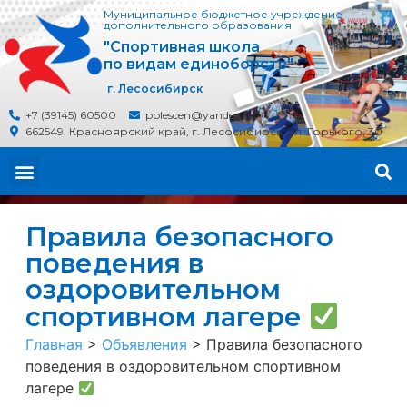
Муниципальное бюджетное учреждение
дополнительного образования
"Спортивная школа
по видам единоборств"
г. Лесосибирск
+7 (39145) 60500
pplescen@yandex.ru
662549, Красноярский край, г. Лесосибирск, ул. Горького, 30
Правила безопасного
поведения в
оздоровительном
спортивном лагере
Главная
>
Объявления
>
Правила безопасного
поведения в оздоровительном спортивном
лагере