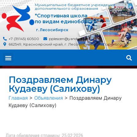
Муниципальное бюджетное учреждение
дополнительного образования
"Спортивная школа
по видам единоборств"
г. Лесосибирск
+7 (39145) 60500
pplescen@yandex.ru
662549, Красноярский край, г. Лесосибирск, ул. Горького, 30
Поздравляем Динару
Кудаеву (Салихову)
Главная
>
Объявления
>
Поздравляем Динару
Кудаеву (Салихову)
Дата обновления страницы: 25.02.2026