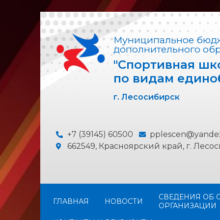
Муниципальное бюдж
дополнительного об
"Спортивная шк
по видам едино
г. Лесосибирск
+7 (39145) 60500
pplescen@yande
662549, Красноярский край, г. Лесоси
СВЕДЕНИЯ ОБ 
ГЛАВНАЯ
НОВОСТИ
ОРГАНИЗАЦИИ