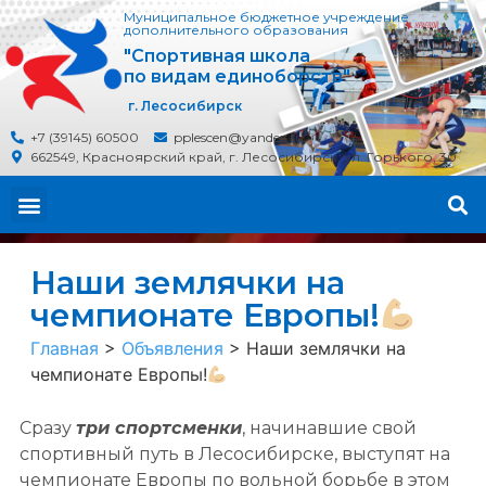
Муниципальное бюджетное учреждение
дополнительного образования
"Спортивная школа
по видам единоборств"
г. Лесосибирск
+7 (39145) 60500
pplescen@yandex.ru
662549, Красноярский край, г. Лесосибирск, ул. Горького, 30
Наши землячки на
чемпионате Европы!
Главная
>
Объявления
>
Наши землячки на
чемпионате Европы!
Сразу
три спортсменки
, начинавшие свой
спортивный путь в Лесосибирске, выступят на
чемпионате Европы по вольной борьбе в этом