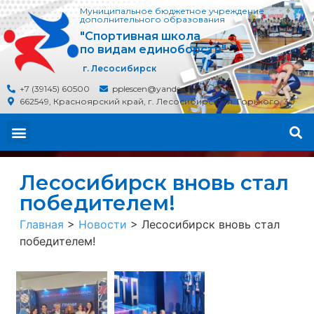
Муниципальное бюджетное учреждение
дополнительного образования
"Спортивная школа
по видам единоборств"
г. Лесосибирск
+7 (39145) 60500
pplescen@yandex.ru
662549, Красноярский край, г. Лесосибирск, ул. Горького, 30
Лесосибирск вновь стал
победителем!
Главная
>
Новости
>
Лесосибирск вновь стал
победителем!