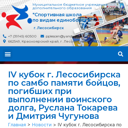
Муниципальное бюджетное учреждение
дополнительного образования
"Спортивная школа
по видам единоборств"
г. Лесосибирск
+7 (39145) 60500
pplescen@yandex.ru
662549, Красноярский край, г. Лесосибирск, ул. Горького, 30
IV кубок г. Лесосибирска
по самбо памяти бойцов,
погибших при
выполнении воинского
долга, Руслана Токарева
и Дмитрия Чугунова
Главная
>
Новости
>
IV кубок г. Лесосибирска по