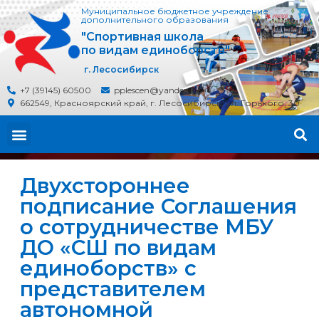
Муниципальное бюджетное учреждение
дополнительного образования
"Спортивная школа
по видам единоборств"
г. Лесосибирск
+7 (39145) 60500
pplescen@yandex.ru
662549, Красноярский край, г. Лесосибирск, ул. Горького, 30
Двухстороннее
подписание Соглашения
о сотрудничестве МБУ
ДО «СШ по видам
единоборств» с
представителем
автономной