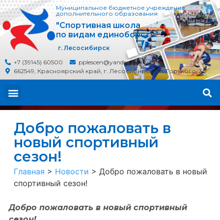
Муниципальное бюджетное учреждение
дополнительного образования
"Спортивная школа
по видам единоборств"
г. Лесосибирск
+7 (39145) 60500
pplescen@yandex.ru
662549, Красноярский край, г. Лесосибирск, ул. Горького, 30
Добро пожаловать в
новый спортивный
сезон!
Главная
>
Новости
>
Добро пожаловать в новый
спортивный сезон!
Добро пожаловать в новый спортивный
сезон!