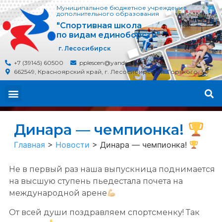
Муниципальное бюджетное учреждение
дополнительного образования
"Спортивная школа
по видам единоборств"
г. Лесосибирск
+7 (39145) 60500
pplescen@yandex.ru
662549, Красноярский край, г. Лесосибирск, ул. Горького, 30
Динара — чемпионка!
Главная
>
Новости
>
Динара — чемпионка!
Не в первый раз наша выпускница поднимается
на высшую ступень пьедестала почета на
международной арене
От всей души поздравляем спортсменку! Так