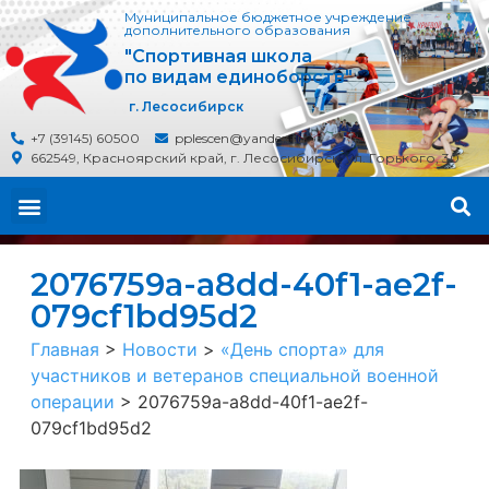
Муниципальное бюджетное учреждение
дополнительного образования
"Спортивная школа
по видам единоборств"
г. Лесосибирск
+7 (39145) 60500
pplescen@yandex.ru
662549, Красноярский край, г. Лесосибирск, ул. Горького, 30
2076759a-a8dd-40f1-ae2f-
079cf1bd95d2
Главная
>
Новости
>
«День спорта» для
участников и ветеранов специальной военной
операции
>
2076759a-a8dd-40f1-ae2f-
079cf1bd95d2