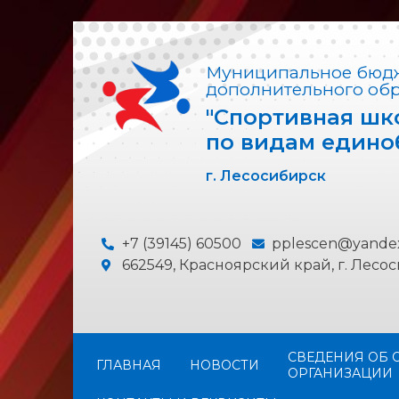
Муниципальное бюдж
дополнительного об
"Спортивная шк
по видам едино
г. Лесосибирск
+7 (39145) 60500
pplescen@yande
662549, Красноярский край, г. Лесоси
СВЕДЕНИЯ ОБ 
ГЛАВНАЯ
НОВОСТИ
ОРГАНИЗАЦИИ