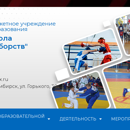
етное учреждение
разования
ола
борств"
x.ru
бирск, ул. Горького, 30
ОБРАЗОВАТЕЛЬНОЙ
ДЕЯТЕЛЬНОСТЬ
МЕРОП