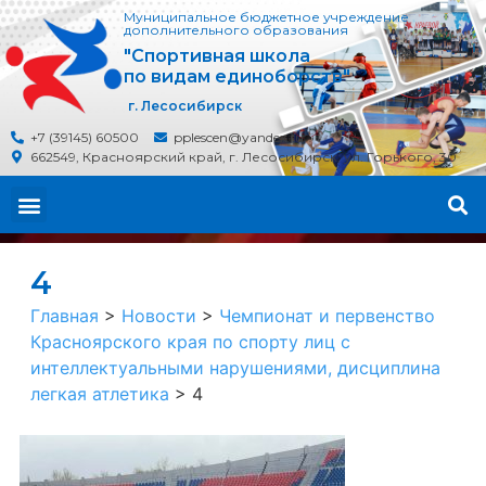
Муниципальное бюджетное учреждение
дополнительного образования
"Спортивная школа
по видам единоборств"
г. Лесосибирск
+7 (39145) 60500
pplescen@yandex.ru
662549, Красноярский край, г. Лесосибирск, ул. Горького, 30
4
Главная
>
Новости
>
Чемпионат и первенство
Красноярского края по спорту лиц с
интеллектуальными нарушениями, дисциплина
легкая атлетика
>
4