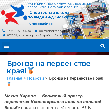
Муниципальное бюджетное учреждение
дополнительного образования
"Спортивная школа
по видам единоборств"
г. Лесосибирск
+7 (39145) 60500
pplescen@yandex.ru
662549, Красноярский край, г. Лесосибирск, ул. Горького, 30
Бронза на первенстве
края!
Главная
>
Новости
>
Бронза на первенстве края!
Мехно Кирилл — бронзовый призер
первенства Красноярского края по вольной
борьбе
памяти старшего лейтенанта ВДВ