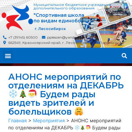
Муниципальное бюджетное учреждение
дополнительного образования
"Спортивная школа
по видам единоборств"
г. Лесосибирск
+7 (39145) 60500
pplescen@yandex.ru
662549, Красноярский край, г. Лесосибирск, ул. Горького, 30
АНОНС мероприятий по
отделениям на ДЕКАБРЬ
Будем рады
видеть зрителей и
болельщиков
Главная
>
Мероприятия
>
АНОНС мероприятий
по отделениям на ДЕКАБРЬ
Будем рады