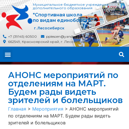
Муниципальное бюджетное учреждение
дополнительного образования
"Спортивная школа
по видам единоборств"
г. Лесосибирск
+7 (39145) 60500
pplescen@yandex.ru
662549, Красноярский край, г. Лесосибирск, ул. Горького, 30
АНОНС мероприятий по
отделениям на МАРТ.
Будем рады видеть
зрителей и болельщиков
Главная
>
Мероприятия
>
АНОНС мероприятий
по отделениям на МАРТ. Будем рады видеть
зрителей и болельщиков