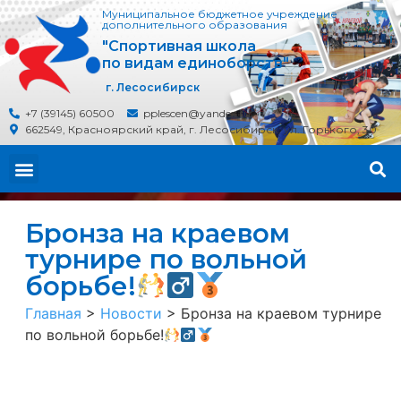
Муниципальное бюджетное учреждение
дополнительного образования
"Спортивная школа
по видам единоборств"
г. Лесосибирск
+7 (39145) 60500
pplescen@yandex.ru
662549, Красноярский край, г. Лесосибирск, ул. Горького, 30
Бронза на краевом
турнире по вольной
борьбе!
Главная
>
Новости
>
Бронза на краевом турнире
по вольной борьбе!