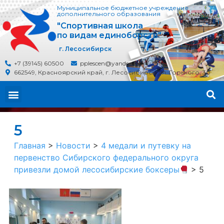
Муниципальное бюджетное учреждение
дополнительного образования
"Спортивная школа
по видам единоборств"
г. Лесосибирск
+7 (39145) 60500
pplescen@yandex.ru
662549, Красноярский край, г. Лесосибирск, ул. Горького, 30
5
Главная
>
Новости
>
4 медали и путевку на
первенство Сибирского федерального округа
привезли домой лесосибирские боксеры
>
5