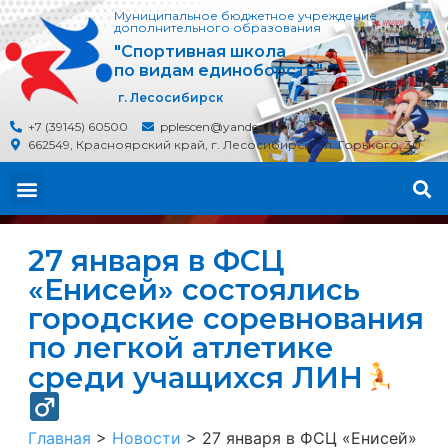
Муниципальное бюджетное учреждение
дополнительного образования
"Спортивная школа
по видам единоборств"
г. Лесосибирск
+7 (39145) 60500
pplescen@yandex.ru
662549, Красноярский край, г. Лесосибирск, ул. Горького, 30
27 января в ФСЦ
«Енисей» состоялись
городские соревнования
по легкой атлетике
среди учащихся ЛИН
Главная
>
Новости
>
27 января в ФСЦ «Енисей»